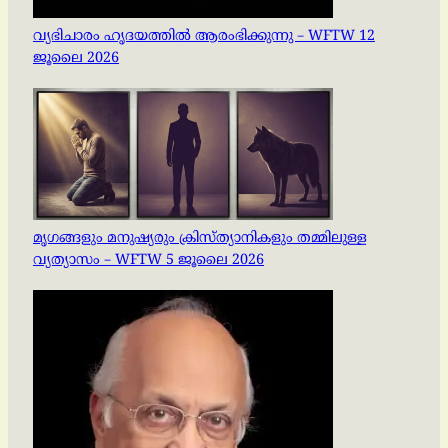
വ്യഭിചാരം ഹൃദയത്തിൽ ആരംഭിക്കുന്നു – WFTW 12
ജൂലൈ 2026
മൃഗങ്ങളും മനുഷ്യരും ക്രിസ്ത്യാനികളും തമ്മിലുള്ള
വ്യത്യാസം – WFTW 5 ജൂലൈ 2026