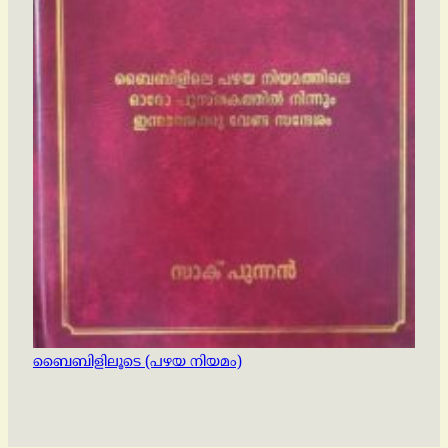
ബൈബിളിലൂടെ (പഴയ നിയമം)