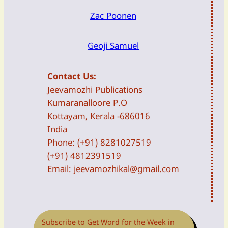
Zac Poonen
Geoji Samuel
Contact Us:
Jeevamozhi Publications
Kumaranalloore P.O
Kottayam, Kerala -686016
India
Phone: (+91) 8281027519
(+91) 4812391519
Email:
jeevamozhikal@gmail.com
Subscribe to Get Word for the Week in