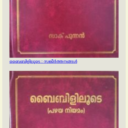
ബൈബിളിലൂടെ : സങ്കീര്‍ത്തനങ്ങള്‍