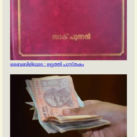
ബൈബിളിലൂടെ : ഉല്പത്തി പുസ്തകം