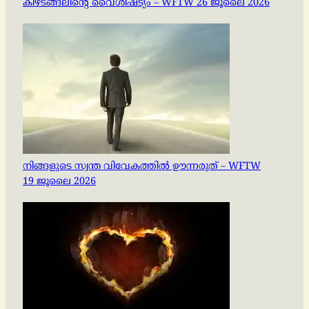
കീഴടങ്ങലിന്റെ വൈശിഷ്ട്യം – WFTW 26 ജൂലൈ 2026
നിങ്ങളുടെ സ്വന്ത വിവേകത്തിൽ ഊന്നരുത് – WFTW
19 ജൂലൈ 2026