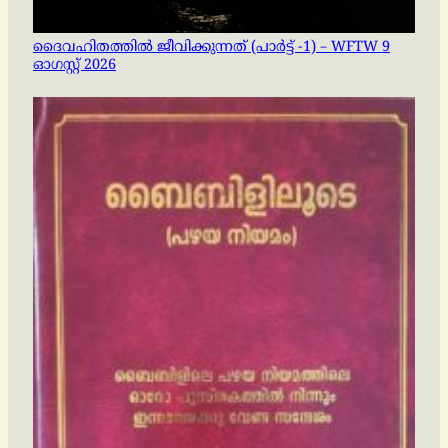
ദൈവഹിതത്തിൽ ജീവിക്കുന്നത് (പാർട്ട് -1) – WFTW 9
ഓഗസ്റ്റ് 2026