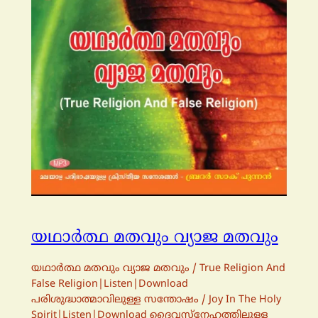
യഥാര്‍ത്ഥ മതവും വ്യാജ മതവും
യഥാര്‍ത്ഥ മതവും വ്യാജ മതവും / True Religion And
False Religion|Listen|Download
പരിശുദ്ധാത്മാവിലുള്ള സന്തോഷം / Joy In The Holy
Spirit|Listen|Download ദൈവസ്നേഹത്തിലുള്ള