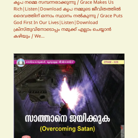
കൃപ നമ്മെ സമ്പന്നരാക്കുന്നു / Grace Makes Us
Rich|Listen|Download കൃപ നമ്മുടെ ജീവിതത്തില്‍
ദൈവത്തിന് ഒന്നാം സ്ഥാനം നല്‍കുന്നു / Grace Puts
God First In Our Lives|Listen|Download
ക്രിസ്തുവിനോടൊപ്പം നമുക്ക് എല്ലാം ചെയ്യാന്‍
കഴിയും / We…