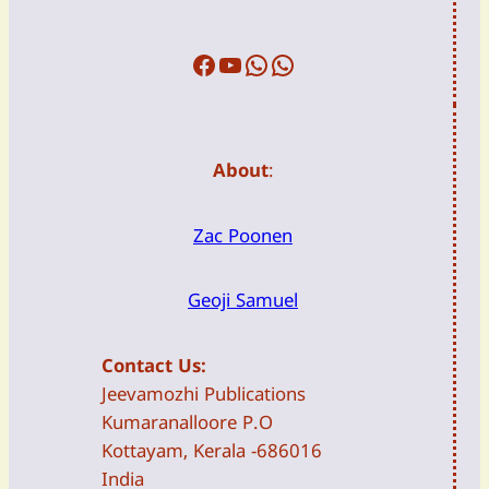
Facebook
Youtube
WFTW
DailyDevotion
About
:
Zac Poonen
Geoji Samuel
Contact Us:
Jeevamozhi Publications
Kumaranalloore P.O
Kottayam, Kerala -686016
India