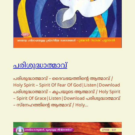
പരിശുദ്ധാത്മാവ്
പരിശുദ്ധാത്മാവ് – ദൈവഭയത്തിന്റെ ആത്മാവ് /
Holy Spirit – Spirit Of Fear Of God|Listen|Download
പരിശുദ്ധാത്മാവ് – കൃപയുടെ ആത്മാവ് / Holy Spirit
– Spirit Of Grace|Listen|Download പരിശുദ്ധാത്മാവ്
– സ്നേഹത്തിന്റെ ആത്മാവ് / Holy…