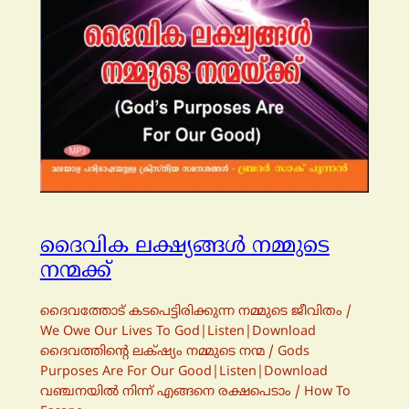
ദൈവിക ലക്ഷ്യങ്ങള്‍ നമ്മുടെ
നന്മക്ക്
ദൈവത്തോട് കടപെട്ടിരിക്കുന്ന നമ്മുടെ ജീവിതം /
We Owe Our Lives To God|Listen|Download
ദൈവത്തിന്റെ ലക്‌ഷ്യം നമ്മുടെ നന്മ / Gods
Purposes Are For Our Good|Listen|Download
വഞ്ചനയില്‍ നിന്ന് എങ്ങനെ രക്ഷപെടാം / How To