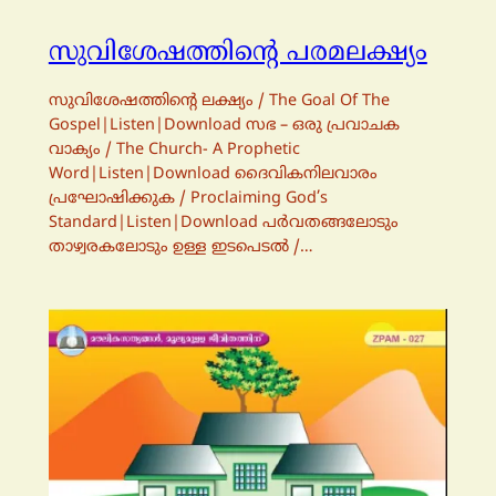
സുവിശേഷത്തിന്റെ പരമലക്ഷ്യം
സുവിശേഷത്തിന്റെ ലക്ഷ്യം / The Goal Of The
Gospel|Listen|Download സഭ – ഒരു പ്രവാചക
വാക്യം / The Church- A Prophetic
Word|Listen|Download ദൈവികനിലവാരം
പ്രഘോഷിക്കുക / Proclaiming God’s
Standard|Listen|Download പര്‍വതങ്ങലോടും
താഴ്വരകലോടും ഉള്ള ഇടപെടല്‍ /…