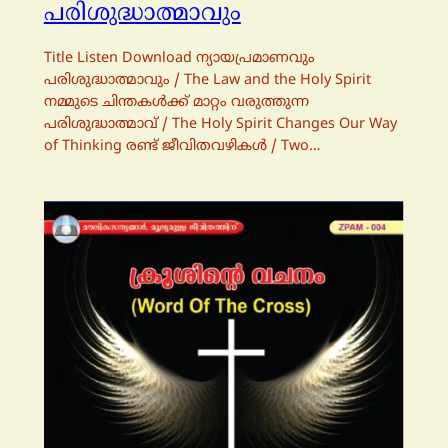
പരിശുദ്ധാത്മാവും
Title Listen Download ന്യായപ്രമാണവും
പരിശുദ്ധാത്മാവും / The Law and the Holy Spirit
നമ്മുടെ ചിന്തകള്‍ക്ക് മാറ്റം വരുത്തുന്ന
പരിശുദ്ധാത്മാവ് / The Holy Spirit Changes Our Way
of Thinking രണ്ട് ജീവിതവഴികള്‍ / Two…