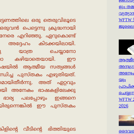
ക്രിസ്ത
ളും തമ്
വ്യത്യാ
‍ പട്ടണത്തിലെ ഒരു തെരുവിലൂടെ
WFTW 
ജൂലൈ 
ുവന്‍ പെട്ടെന്നു ക്രുദ്ധനായി
െ നേരെ എറിഞ്ഞു. ഏറുകൊണ്ട്
റു. അദ്ദേഹം കിടക്കയിലായി.
തിനു യാത്ര ചെയ്യാനോ
ുവാനോ കഴിയാതെയായി. ഈ
ആത്മീ
ഷയില്‍ ആത്മീയ സത്യങ്ങൾ
അനുഗ്
അന്വേഷ
ബന്ധിച്ച പുസ്തകം എഴുതിയത്.
യും
ായിതീര്‍ന്നു. അത് ഏറ്റവും
പ്രാപിക
കമായി അനേകം ഭാഷകളിലേക്കു
ചെയ്യുന
ന്റെ ഭാര്യ പലപ്പോഴും ഇങ്ങനെ
WFTW 
യിരുന്നെങ്കില്‍ ഈ പുസ്തകം
2026
ിന്റെ വീടിന്റെ ഭിത്തിയുടെ
ദൈവത