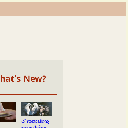
hat’s New?
കീഴടങ്ങലിന്റെ
വൈശിഷ്ട്യം –