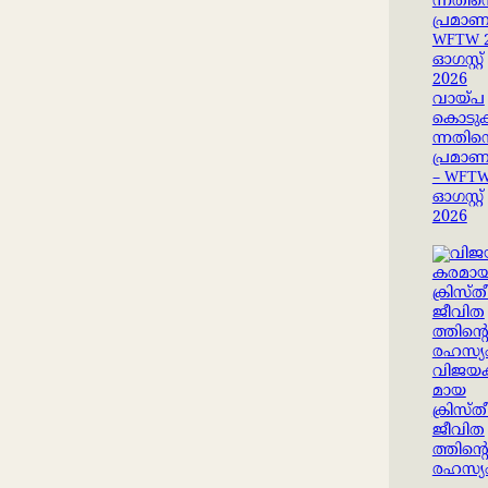
വായ്പ
കൊടുക്
ന്നതിന്
പ്രമാ
– WFTW
ഓഗസ്റ്റ്
2026
വിജയ
മായ
ക്രിസ്
ജീവിത
ത്തിന്റ
രഹസ്യ