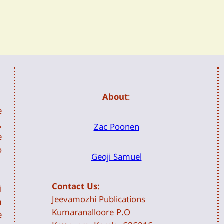
About
:
e
,
Zac Poonen
e
o
Geoji Samuel
Contact Us:
i
Jeevamozhi Publications
m
Kumaranalloore P.O
e