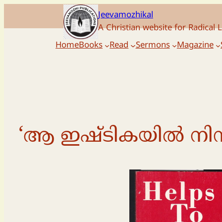
Skip
Jeevamozhikal
to
A Christian website for Radical L
content
Home
Books
Read
Sermons
Magazine
‘ആ ഇഷ്ടികയില്‍ നി