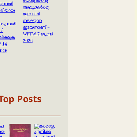
യേശു തൻ്റെ
ുന്നതി
ആടുകൾക്കു
ശരിയായ
മുമ്പായി
നടക്കുന്ന
്കുന്നതി
ഇടയനാണ് –
ടി
WFTW 7 ജൂൺ
ിക്കുക
2026
 14
026
Top Posts