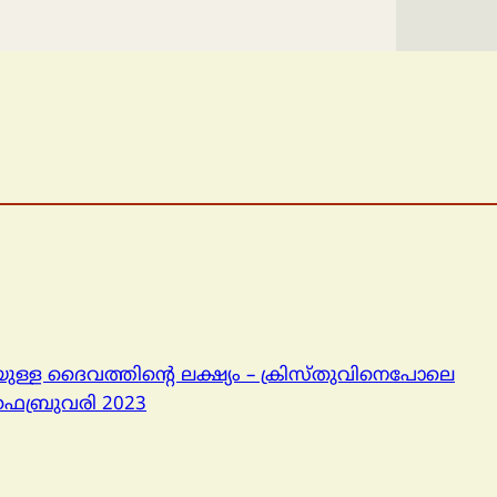
യുള്ള ദൈവത്തിൻ്റെ ലക്ഷ്യം – ക്രിസ്തുവിനെപോലെ
ഫെബ്രുവരി 2023