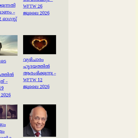
കുന്നതി
WFTW 26
രമാണം –
ജൂലൈ 2026
ഓഗസ്റ്റ്
വ്യഭിചാരം
ുടെ
ഹൃദയത്തിൽ
ആരംഭിക്കുന്നു –
ത്തിൽ
WFTW 12
ത് –
ജൂലൈ 2026
19
2026
ളും
രും