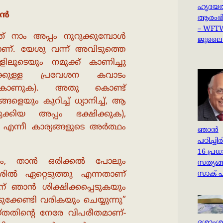
ഹൃദയത
ന്‍
ആരംഭിക
– WFT
ത് നാം അപ്പം നുറുക്കുമ്പോൾ
ജൂലൈ 
ണ്. യേശു വന്ന് അവിടുത്തെ
ിലൂടെയും നമുക്ക് കാണിച്ചു
ക്കുള്ള പ്രവേശന കവാടം
0 കാണുക). അതു കൊണ്ട്
ങളെയും കുറിച്ച് ധ്യാനിച്ച്, ആ
ക്കിയ അപ്പം ഭക്ഷിക്കുക),
ക എന്നീ കാര്യങ്ങളുടെ അർത്ഥം
ഞാൻ
പഠിച്ചിര
16 പ്ര
ുവശം, താൻ ഒരിക്കൽ പോലും
സത്യങ്
ക്രൂശിൽ ഏറ്റെടുത്തു എന്നതാണ്
സാക് പ
ിന് ഞാൻ ശിക്ഷിക്കപ്പെടുകയും
്കേണ്ടി വരികയും ചെയ്യുന്നു”
യ്തതിൻ്റെ നേരേ വിപരീതമാണ്-