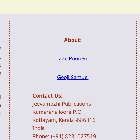
About
:
e
,
Zac Poonen
e
o
Geoji Samuel
Contact Us:
i
Jeevamozhi Publications
m
Kumaranalloore P.O
e
Kottayam, Kerala -686016
India
Phone: (+91) 8281027519