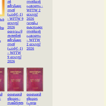
കര
വായ്പ
കൊടുക്കു
തീയ
ദൈവഹി
ന്നതിന്റെ
തത്തിൽ
പ്രമാണം
െ
ജീവിക്കു
– WFTW
ം
ന്നത്
2 ഓഗസ്റ്റ്
(പാർട്ട് -1)
2026
– WFTW
9 ഓഗസ്റ്റ്
2026
ി
ബൈബി
ബൈബി
:
ളിലൂടെ :
ളിലൂടെ
സങ്കീര്‍ത്ത
(പഴയ