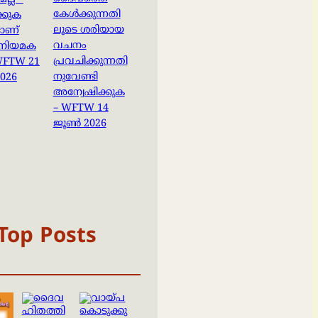
ല്ല –
കേൾക്കുന്നതി
്കുക
ലൂടെ ശരിയായ
ാണ്
വചനം
നിയമക
പ്രവചിക്കുന്നതി
 WFTW 21
നുവേണ്ടി
026
അന്വേഷിക്കുക
– WFTW 14
ജൂൺ 2026
Top Posts