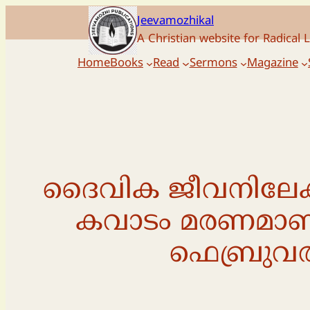
Skip
Jeevamozhikal
to
A Christian website for Radical L
content
Home
Books
Read
Sermons
Magazine
ദൈവിക ജീവനിലേക്
കവാടം മരണമാണ്
ഫെബ്രുവര