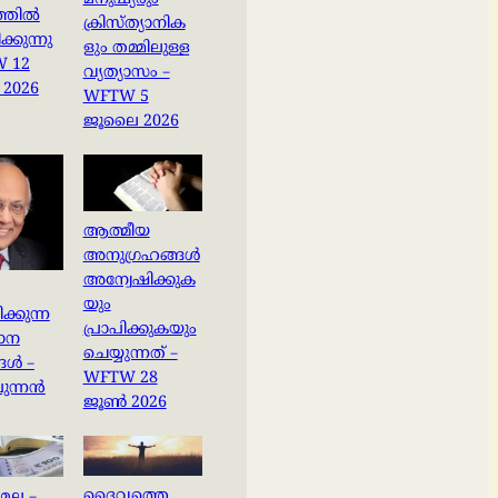
മനുഷ്യരും
്തിൽ
ക്രിസ്ത്യാനിക
്കുന്നു
ളും തമ്മിലുള്ള
W 12
വ്യത്യാസം –
2026
WFTW 5
ജൂലൈ 2026
ആത്മീയ
അനുഗ്രഹങ്ങൾ
അന്വേഷിക്കുക
യും
ിക്കുന്ന
പ്രാപിക്കുകയും
ധാന
ചെയ്യുന്നത് –
ങൾ –
WFTW 28
ുന്നൻ
ജൂൺ 2026
ദൈവത്തെ