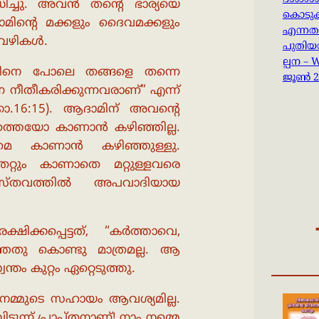
ദശാംശമ
്ചു. അവൻ തൻ്റെ ഭാര്യയെ
കൊടുക
ദാമിൻ്റെ മക്കളും ദൈവമക്കളും
എന്നത
ു വഴികൾ.
പുതിയ
ല്പന –
വിനെ പോലെ തങ്ങളെ തന്നെ
ജൂൺ 2
െ നീതീകരിക്കുന്നവരാണ്” എന്ന്
ോ.16:15). ആദാമിന് അവൻ്റെ
്തെയോ കാണാൻ കഴിഞ്ഞില്ല.
രമെ കാണാൻ കഴിഞ്ഞുള്ളു.
റ്റും കാണാതെ മറ്റുള്ളവരെ
വാസ്തവത്തിൽ അപവാദിയായ
ിക്കപ്പെട്ടത്, “കർത്താവെ,
ഞതു കൊണ്ടു മാത്രമല്ല. ആ
തം കുറ്റം ഏറ്റെടുത്തു.
 നമ്മുടെ സഹായം ആവശ്യമില്ല.
ന്ന് പ്രാപ്തനാണ്! നാം നമ്മെ