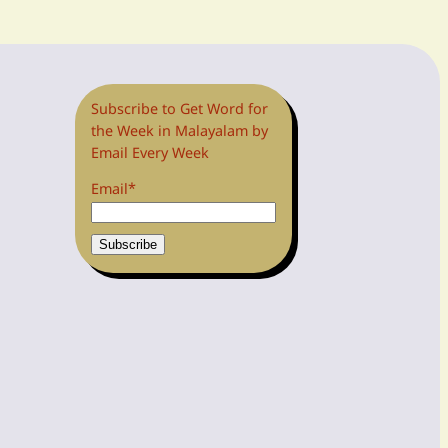
Subscribe to Get Word for
the Week in Malayalam by
Email Every Week
Email*