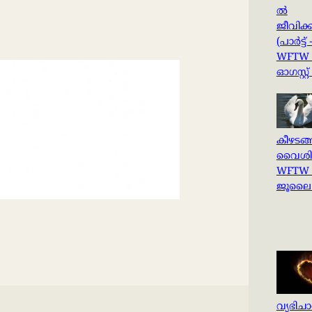
ൽ
ജീവിക്ക
(പാർട്ട് 
WFTW 
ഓഗസ്റ്റ്
കീഴടങ്
വൈശിഷ്
WFTW 
ജൂലൈ 
വ്യഭിച