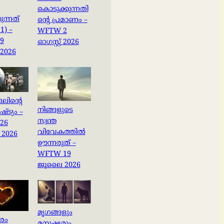
കൊടുക്കുന്നതി
ുന്നത്
ന്റെ പ്രമാണം –
-1) –
WFTW 2
9
ഓഗസ്റ്റ് 2026
 2026
ങലിന്റെ
നിങ്ങളുടെ
ട്യം –
സ്വന്ത
26
വിവേകത്തിൽ
2026
ഊന്നരുത് –
WFTW 19
ജൂലൈ 2026
മൃഗങ്ങളും
ാരം