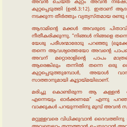
അവൻ ചെയ്ത കുറ്റം അവൻ നിഷേധിച
കുറ്റപ്പെടുത്തി (ഉൽ.3:12). ഇതാണ് ആ
നടക്കുന്ന തീർത്തും വ്യത്യസ്തമായ രണ്ട
ആദാമിൻ്റെ മക്കൾ അവരുടെ പിതാ
നീതീകരിക്കുന്നു. “നിങ്ങൾ നിങ്ങളെ തന്ന
യേശു പരീശന്മാരോടു പറഞ്ഞു (ലൂക്ക
തന്നെ ആവശ്യത്തെയോ അവൻ്റെ പാപത
അവന് മറ്റൊരാളിൻ്റെ പാപം മാത്
ആരെങ്കിലും തന്നിൽ തന്നെ ഒരു തെ
കുറ്റപ്പെടുത്തുമ്പോൾ, അയാൾ 
സാത്താനുമായി കൂട്ടായ്മയിലാണ്.
മരിച്ചു കൊണ്ടിരുന്ന ആ കള്ളൻ രക്ഷ
എന്നെയും ഓർക്കണമേ” എന്നു പറഞ്
വാക്കുകൾ പറയുന്നതിനു മുമ്പ് അവൻ സ്വന്
മറ്റുള്ളവരെ വിധിക്കുവാൻ ദൈവത്തിനു
അവയെല്ലാം തന്നത്താൻ ചെയ്യുവാൻ അവിടു