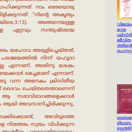
്രഹിക്കുന്നത്. നാം ഒരേയൊരു
ിക്കുന്നത്: “നിൻ്റെ അകൃത്യം
ിരെ.3:13). അങ്ങനെയുള്ള
വിജയ
ള്ള ഏറ്റവും സന്തുഷ്ടരായ
മായ
ക്രിസ്
ജീവിത
ത്തിന്റ
ാന്തരം യഹോവ അരുളിച്ചെയ്തത്,
രഹസ്യ
െ പരാജയത്തിൽ നിന്ന് യഹൂദാ
ചില്ല എന്നാണ്. അതിനു ശേഷം
െക്കാൾ മെച്ചമാണ് എന്നാണ്.
ത്തു വന്ന അനേകം ക്രിസ്തീയ
ട് ദൈവം ചെയ്തതെന്താണെന്ന്
വർ ആ സഭാവിഭാഗങ്ങളെക്കാൾ
 ആയി അവസാനിച്ചിരിക്കുന്നു.
്കിക്കൊണ്ട്, അവിടുത്തെ
ബൈബ
ളിലൂടെ 
െ നിരന്തരം സ്വയം വിധിക്കുന്ന
ഉല്പത്തി