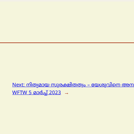
Next:
നിത്യമായ സുരക്ഷിതത്വം – യേശുവിനെ അനുഗ
WFTW 5 മാർച്ച് 2023
→