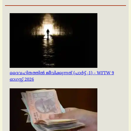
ദൈവഹിതത്തിൽ ജീവിക്കുന്നത് (പാർട്ട് -1) – WFTW 9
ഓഗസ്റ്റ് 2026