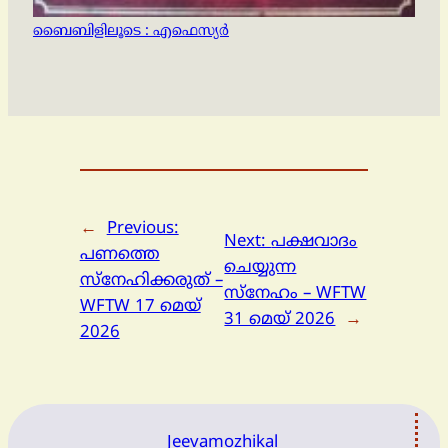
ബൈബിളിലൂടെ : എഫെസ്യര്‍
←
Previous:
Next:
പക്ഷവാദം
പണത്തെ
ചെയ്യുന്ന
സ്‌നേഹിക്കരുത് –
സ്നേഹം – WFTW
WFTW 17 മെയ്
31 മെയ് 2026
→
2026
Jeevamozhikal