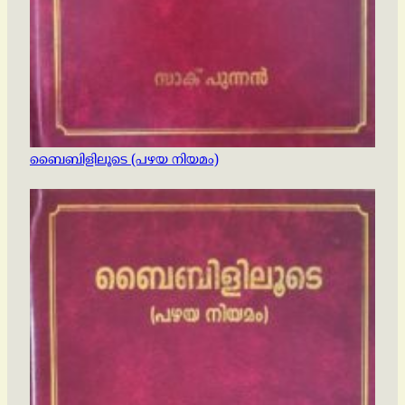
ബൈബിളിലൂടെ (പഴയ നിയമം)