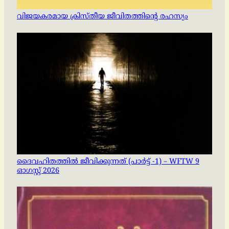
വിജയകരമായ ക്രിസ്തീയ ജീവിതത്തിന്റെ രഹസ്യം
ദൈവഹിതത്തിൽ ജീവിക്കുന്നത് (പാർട്ട് -1) – WFTW 9
ഓഗസ്റ്റ് 2026