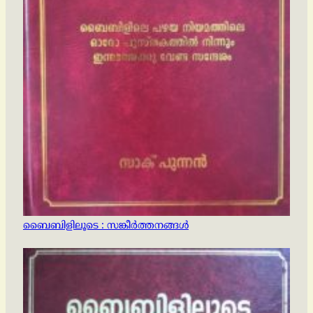
ബൈബിളിലൂടെ : സങ്കീര്‍ത്തനങ്ങള്‍