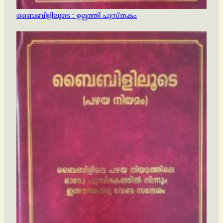
ബൈബിളിലൂടെ : ഉല്പത്തി പുസ്തകം