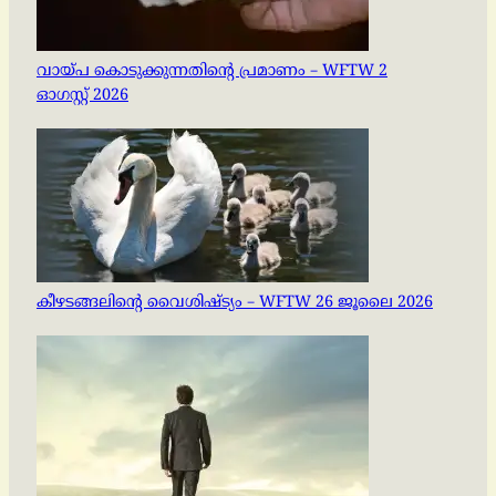
വായ്പ കൊടുക്കുന്നതിന്റെ പ്രമാണം – WFTW 2
ഓഗസ്റ്റ് 2026
കീഴടങ്ങലിന്റെ വൈശിഷ്ട്യം – WFTW 26 ജൂലൈ 2026