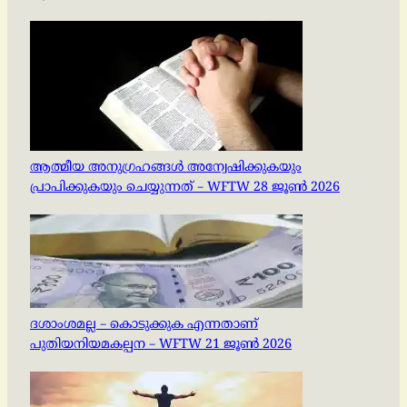
ആത്മീയ അനുഗ്രഹങ്ങൾ അന്വേഷിക്കുകയും
പ്രാപിക്കുകയും ചെയ്യുന്നത് – WFTW 28 ജൂൺ 2026
ദശാംശമല്ല – കൊടുക്കുക എന്നതാണ്
പുതിയനിയമകല്പന – WFTW 21 ജൂൺ 2026