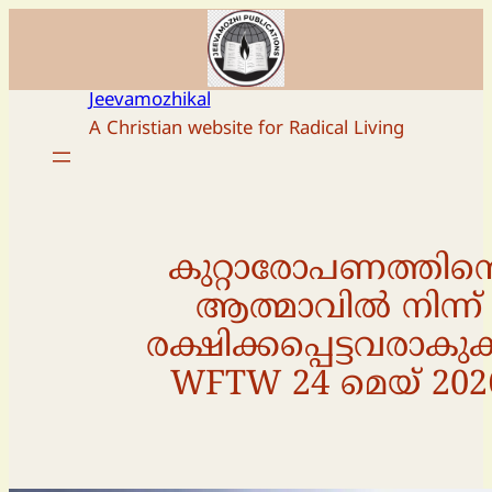
Skip
to
content
Jeevamozhikal
A Christian website for Radical Living
കുറ്റാരോപണത്തിന്റ
ആത്മാവിൽ നിന്ന്
രക്ഷിക്കപ്പെട്ടവരാകു
WFTW 24 മെയ് 202