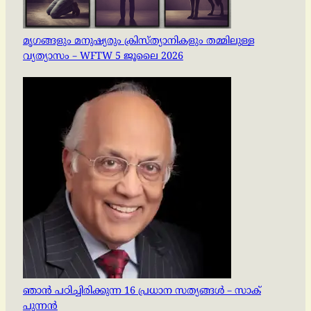
മൃഗങ്ങളും മനുഷ്യരും ക്രിസ്ത്യാനികളും തമ്മിലുള്ള
വ്യത്യാസം – WFTW 5 ജൂലൈ 2026
ഞാൻ പഠിച്ചിരിക്കുന്ന 16 പ്രധാന സത്യങ്ങൾ – സാക്
പുന്നൻ