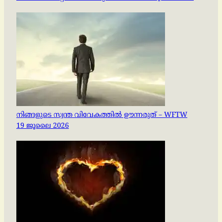
നിങ്ങളുടെ സ്വന്ത വിവേകത്തിൽ ഊന്നരുത് – WFTW
19 ജൂലൈ 2026