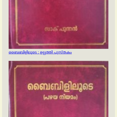
ബൈബിളിലൂടെ : ഉല്പത്തി പുസ്തകം