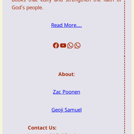
books that edify and strengthen the faith of
God’s people.
Read More….
Facebook
Youtube
WFTW
DailyDevotion
About
:
Zac Poonen
Geoji Samuel
Contact Us: