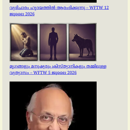
വ്യഭിചാരം ഹൃദയത്തിൽ ആരംഭിക്കുന്നു – WFTW 12
ജൂലൈ 2026
മൃഗങ്ങളും മനുഷ്യരും ക്രിസ്ത്യാനികളും തമ്മിലുള്ള
വ്യത്യാസം – WFTW 5 ജൂലൈ 2026