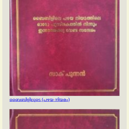
ബൈബിളിലൂടെ (പഴയ നിയമം)