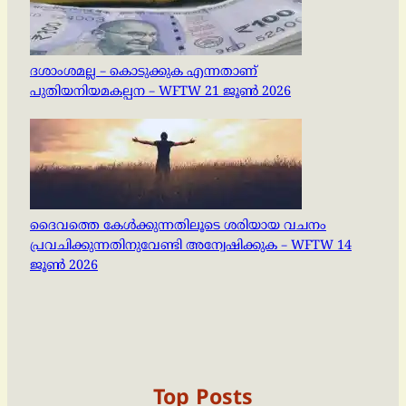
ദശാംശമല്ല – കൊടുക്കുക എന്നതാണ്
പുതിയനിയമകല്പന – WFTW 21 ജൂൺ 2026
ദൈവത്തെ കേൾക്കുന്നതിലൂടെ ശരിയായ വചനം
പ്രവചിക്കുന്നതിനുവേണ്ടി അന്വേഷിക്കുക – WFTW 14
ജൂൺ 2026
Top Posts