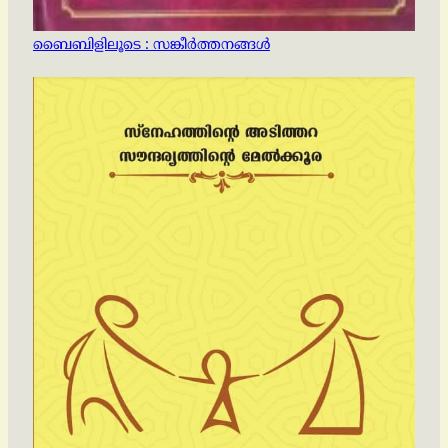
ബൈബിളിലൂടെ : സങ്കീര്‍ത്തനങ്ങള്‍