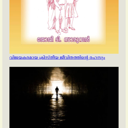
വിജയകരമായ ക്രിസ്തീയ ജീവിതത്തിന്റെ രഹസ്യം