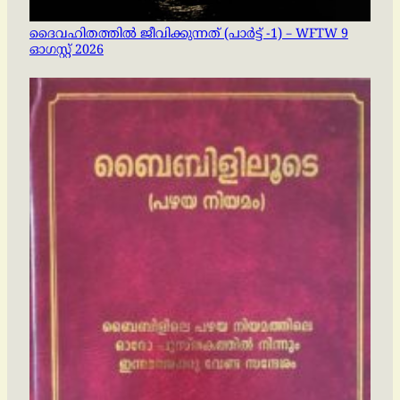
ദൈവഹിതത്തിൽ ജീവിക്കുന്നത് (പാർട്ട് -1) – WFTW 9
ഓഗസ്റ്റ് 2026