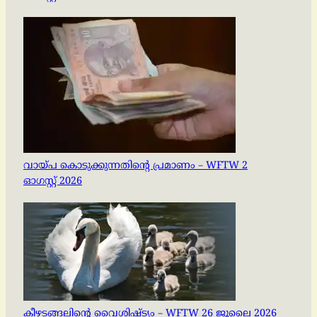
വായ്പ കൊടുക്കുന്നതിന്റെ പ്രമാണം – WFTW 2
ഓഗസ്റ്റ് 2026
കീഴടങ്ങലിന്റെ വൈശിഷ്ട്യം – WFTW 26 ജൂലൈ 2026