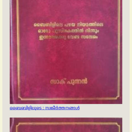
ബൈബിളിലൂടെ : സങ്കീര്‍ത്തനങ്ങള്‍