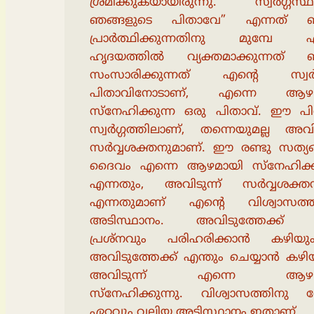
ശ്രമിക്കുകയായിരുന്നു. “സ്വർഗ്ഗസ
ഞങ്ങളുടെ പിതാവേ” എന്നത്
പ്രാർത്ഥിക്കുന്നതിനു മുമ്പേ എ
ഹൃദയത്തിൽ വ്യക്തമാക്കുന്നത്
സംസാരിക്കുന്നത് എന്റെ സ്വർഗ
പിതാവിനോടാണ്, എന്നെ ആഴമ
സ്നേഹിക്കുന്ന ഒരു പിതാവ്. ഈ പി
സ്വർഗ്ഗത്തിലാണ്, തന്നെയുമല്ല അവിട
സർവ്വശക്തനുമാണ്. ഈ രണ്ടു സത്യങ
ദൈവം എന്നെ ആഴമായി സ്നേഹിക്കു
എന്നതും, അവിടുന്ന് സർവ്വശക്ത
എന്നതുമാണ് എൻ്റെ വിശ്വാസത്തി
അടിസ്ഥാനം. അവിടുത്തേക്ക്
പ്രശ്നവും പരിഹരിക്കാൻ കഴിയ
അവിടുത്തേക്ക് എന്തും ചെയ്യാൻ കഴി
അവിടുന്ന് എന്നെ ആഴമ
സ്നേഹിക്കുന്നു. വിശ്വാസത്തിനു വ
ഏറ്റവും വലിയ അടിസ്ഥാനം ഇതാണ്.