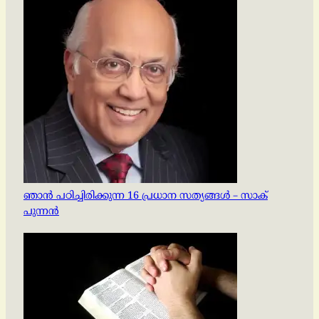
ഞാൻ പഠിച്ചിരിക്കുന്ന 16 പ്രധാന സത്യങ്ങൾ – സാക്
പുന്നൻ