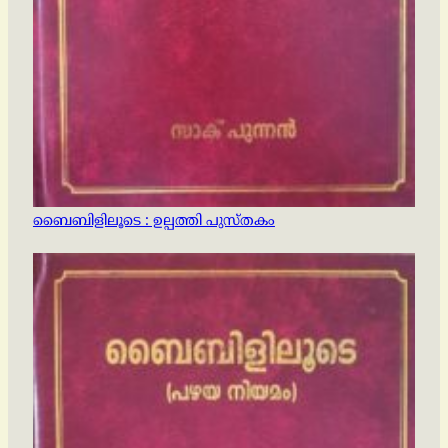
ബൈബിളിലൂടെ : ഉല്പത്തി പുസ്തകം