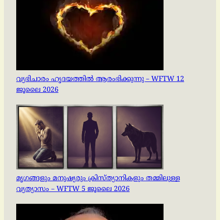
വ്യഭിചാരം ഹൃദയത്തിൽ ആരംഭിക്കുന്നു – WFTW 12
ജൂലൈ 2026
മൃഗങ്ങളും മനുഷ്യരും ക്രിസ്ത്യാനികളും തമ്മിലുള്ള
വ്യത്യാസം – WFTW 5 ജൂലൈ 2026