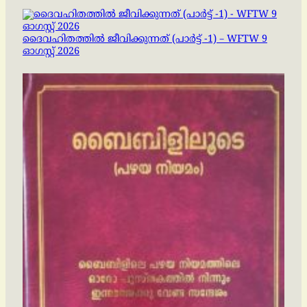
ദൈവഹിതത്തിൽ ജീവിക്കുന്നത് (പാർട്ട് -1) – WFTW 9
ഓഗസ്റ്റ് 2026