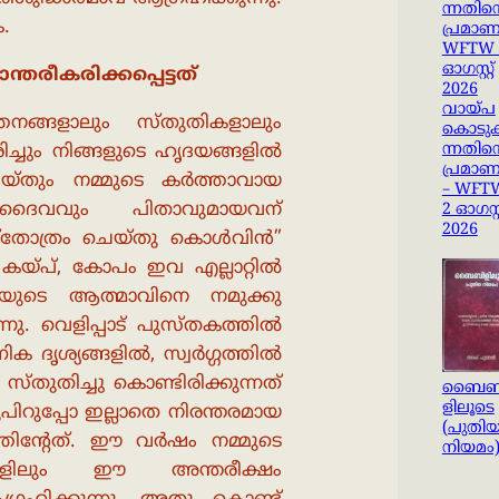
.
തരീകരിക്കപ്പെട്ടത്
വായ്പ
തനങ്ങളാലും സ്തുതികളാലും
കൊടുക്
്ചും നിങ്ങളുടെ ഹൃദയങ്ങളിൽ
ന്നതിന്
പ്രമാ
യ്തും നമ്മുടെ കർത്താവായ
– WFT
ൽ ദൈവവും പിതാവുമായവന്
2 ഓഗസ്റ്
2026
ം സ്തോത്രം ചെയ്തു കൊൾവിൻ”
കയ്പ്, കോപം ഇവ എല്ലാറ്റിൽ
ന്ദിയുടെ ആത്മാവിനെ നമുക്കു
നു. വെളിപ്പാട് പുസ്തകത്തിൽ
ിക ദൃശ്യങ്ങളിൽ, സ്വർഗ്ഗത്തിൽ
്തുതിച്ചു കൊണ്ടിരിക്കുന്നത്
ബൈബ
ളിലൂടെ
പിറുപ്പോ ഇല്ലാതെ നിരന്തരമായ
(പുതി
്തിൻ്റേത്. ഈ വർഷം നമ്മുടെ
നിയമം
്ങളിലും ഈ അന്തരീക്ഷം