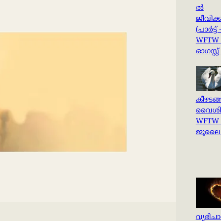
ൽ
ജീവിക്ക
(പാർട്ട് 
WFTW 
ഓഗസ്റ്റ്
കീഴടങ്
വൈശിഷ്
WFTW 
ജൂലൈ 
വ്യഭിച