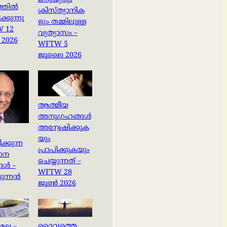
മനുഷ്യരും
്തിൽ
ക്രിസ്ത്യാനിക
്കുന്നു
ളും തമ്മിലുള്ള
W 12
വ്യത്യാസം –
2026
WFTW 5
ജൂലൈ 2026
ആത്മീയ
അനുഗ്രഹങ്ങൾ
അന്വേഷിക്കുക
യും
ിക്കുന്ന
പ്രാപിക്കുകയും
ധാന
ചെയ്യുന്നത് –
ങൾ –
WFTW 28
ുന്നൻ
ജൂൺ 2026
ദൈവത്തെ