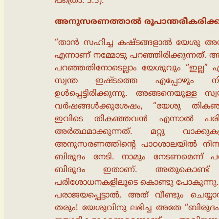
പത്രൊ. 5:5).
അനുസരണത്താൽ രൂപാന്തരീകരിക്കപ്പ
“താൻ സഹിച്ച കഷ്ടങ്ങളാൽ യേശു അനു
എന്നാണ് നമ്മോടു പറഞ്ഞിരിക്കുന്നത്. അ
പറഞ്ഞതിനോടെല്ലാം യേശുവും “ഇല്ല”
സ്വന്ത ഇഷ്ടത്തെ എപ്പോഴും നിഷ
ഉൾപ്പെട്ടിരിക്കുന്നു. അങ്ങനെയുള്ള 
വർഷങ്ങൾക്കുശേഷം, “യേശു തികഞ്ഞവനാ
ഇവിടെ തികഞ്ഞവൻ എന്നാൽ പരിപ
അർത്ഥമാക്കുന്നത്. മറ്റു വാക
അനുസരണത്തിൻ്റെ പാഠശാലയിൽ നിന്ന് 
ബിരുദം നേടി. നാമും നേടണമെന്ന് പരി
ബിരുദം ഇതാണ്. അതുകൊണ്ട്
പരിശോധനകളിലൂടെ കൊണ്ടു പോകുന്നു
പരാജയപ്പെട്ടാൽ, അത് വീണ്ടും ചെയ്
തരും! യേശുവിനു ലഭിച്ച അതേ “ബിരുദം” 