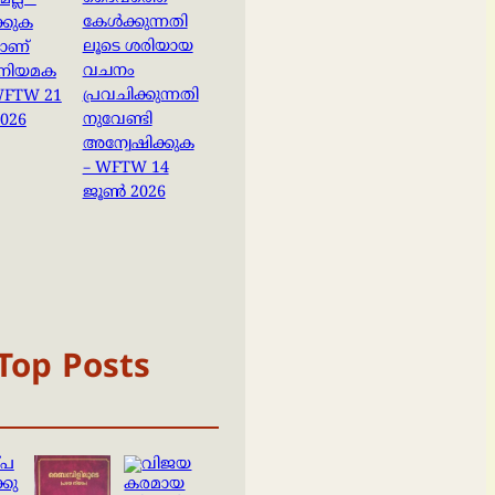
ല്ല –
കേൾക്കുന്നതി
്കുക
ലൂടെ ശരിയായ
ാണ്
വചനം
നിയമക
പ്രവചിക്കുന്നതി
 WFTW 21
നുവേണ്ടി
026
അന്വേഷിക്കുക
– WFTW 14
ജൂൺ 2026
Top Posts