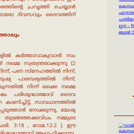
ദശാംശമ
്തിൻ്റെ പ്രവൃത്തി ചെയ്യാൻ
കൊടുക
എന്നത
നെ ഓരോ ദിവസവും ദൈവത്തിന്
പുതിയ
ല്പന –
ജൂൺ 2
്താലും
ങ്ങളിൽ കർത്താവാകുവാൻ നാം
നമ്മെ സ്വതന്ത്രരാക്കുന്നു (2
ിന്ന്, പണ സ്നേഹത്തിൽ നിന്ന്,
യ പാരമ്പര്യത്തിൽ നിന്ന്,
ുന്നതിൽ നിന്ന് ഒക്കെ നമ്മെ
ശേഷം പരിശുദ്ധാത്മാവ് ദൈവ
 കാണിച്ചിട്ട്, സാവധാനത്തിൽ
്പെടുത്താൻ നോക്കുന്നു, യേശു
ൻ തുടങ്ങത്തക്കവിധം നമ്മുടെ
 കൊരി. 3:18 , റോമ.12:2 ). ഈ
ശുദ്ധാത്മാവ് ആഗ്രഹിക്കുന്നു.