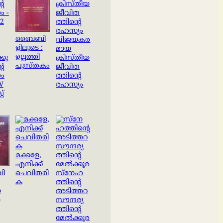
ബൈബി
വിജയകര
ളിലൂടെ :
മായ
ഉല്പത്തി
കു
ക്രിസ്തീയ
പുസ്തകം
റെ
ജീവിത
ണം
ത്തിന്റെ
W
രഹസ്യം
റ്
മക്കളേ,
എനിക്ക്
ി
ചെവിതരി
സ്‌നേഹ
ക
ത്തിൻ്റെ
യ
അടിത്തറ
)
സൗന്ദര്യ
ത്തിൻ്റെ
മേല്‍ക്കൂര