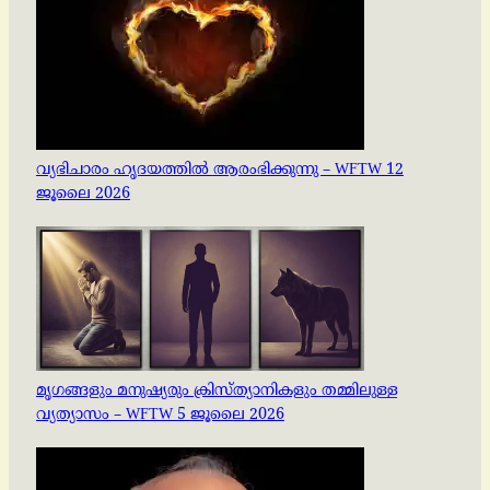
വ്യഭിചാരം ഹൃദയത്തിൽ ആരംഭിക്കുന്നു – WFTW 12
ജൂലൈ 2026
മൃഗങ്ങളും മനുഷ്യരും ക്രിസ്ത്യാനികളും തമ്മിലുള്ള
വ്യത്യാസം – WFTW 5 ജൂലൈ 2026