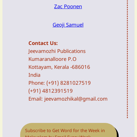
Zac Poonen
Geoji Samuel
Contact Us:
Jeevamozhi Publications
Kumaranalloore P.O
Kottayam, Kerala -686016
India
Phone: (+91) 8281027519
(+91) 4812391519
Email:
jeevamozhikal@gmail.com
Subscribe to Get Word for the Week in