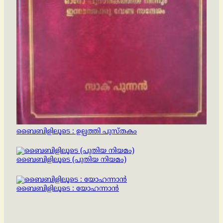
ബൈബിളിലൂടെ : ഉല്പത്തി പുസ്തകം
ബൈബിളിലൂടെ (പുതിയ നിയമം)
ബൈബിളിലൂടെ : യോഹന്നാൻ