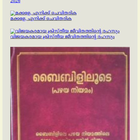
2026
മക്കളേ, എനിക്ക് ചെവിതരിക
വിജയകരമായ ക്രിസ്തീയ ജീവിതത്തിന്റെ രഹസ്യം