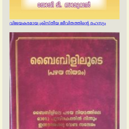
വിജയകരമായ ക്രിസ്തീയ ജീവിതത്തിന്റെ രഹസ്യം