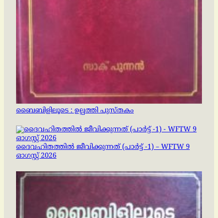
ബൈബിളിലൂടെ : ഉല്പത്തി പുസ്തകം
ദൈവഹിതത്തിൽ ജീവിക്കുന്നത് (പാർട്ട് -1) – WFTW 9
ഓഗസ്റ്റ് 2026