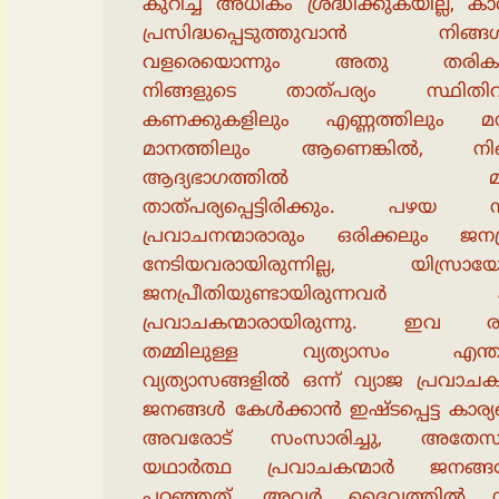
കുറിച്ച് അധികം ശ്രദ്ധിക്കുകയില്ല, 
പ്രസിദ്ധപ്പെടുത്തുവാൻ നിങ്ങൾ
വളരെയൊന്നും അതു തരികയില
നിങ്ങളുടെ താത്പര്യം സ്ഥിതി
കണക്കുകളിലും എണ്ണത്തിലും മന
മാനത്തിലും ആണെങ്കിൽ, നി
ആദ്യഭാഗത്തിൽ മാത
താത്പര്യപ്പെട്ടിരിക്കും. പഴയ 
പ്രവാചനന്മാരാരും ഒരിക്കലും ജനപ്
നേടിയവരായിരുന്നില്ല, യിസ്രായ
ജനപ്രീതിയുണ്ടായിരുന്നവർ 
പ്രവാചകന്മാരായിരുന്നു. ഇവ രണ
തമ്മിലുള്ള വ്യത്യാസം എന്ത
വ്യത്യാസങ്ങളിൽ ഒന്ന് വ്യാജ പ്രവാചക
ജനങ്ങൾ കേൾക്കാൻ ഇഷ്ടപ്പെട്ട കാര്
അവരോട് സംസാരിച്ചു, അതേസ
യഥാർത്ഥ പ്രവാചകന്മാർ ജനങ്ങ
പറഞ്ഞത്, അവർ ദൈവത്തിൽ നി