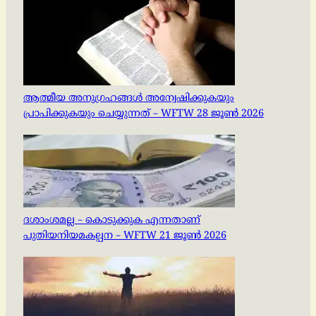
ആത്മീയ അനുഗ്രഹങ്ങൾ അന്വേഷിക്കുകയും
പ്രാപിക്കുകയും ചെയ്യുന്നത് – WFTW 28 ജൂൺ 2026
ദശാംശമല്ല – കൊടുക്കുക എന്നതാണ്
പുതിയനിയമകല്പന – WFTW 21 ജൂൺ 2026