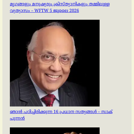
മൃഗങ്ങളും മനുഷ്യരും ക്രിസ്ത്യാനികളും തമ്മിലുള്ള
വ്യത്യാസം – WFTW 5 ജൂലൈ 2026
ഞാൻ പഠിച്ചിരിക്കുന്ന 16 പ്രധാന സത്യങ്ങൾ – സാക്
പുന്നൻ