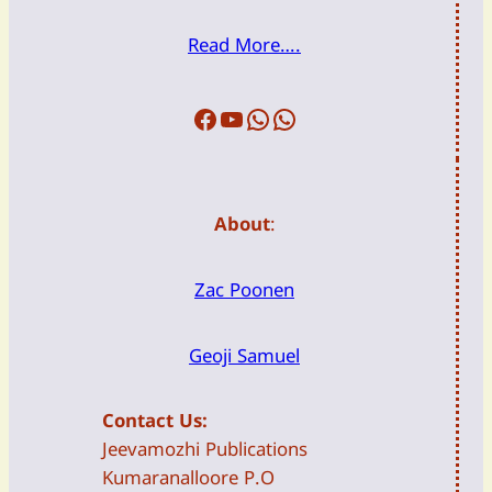
Read More….
Facebook
Youtube
WFTW
DailyDevotion
About
:
Zac Poonen
Geoji Samuel
Contact Us:
Jeevamozhi Publications
Kumaranalloore P.O