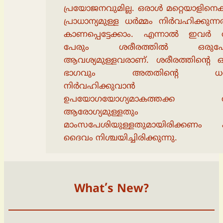
പ്രയോജനവുമില്ല. ഒരാൾ മറ്റെയാളിനെ
പ്രാധാന്യമുള്ള ധർമ്മം നിർവഹിക്കുന്
കാണപ്പെട്ടേക്കാം. എന്നാൽ ഇവർ ര
പേരും ശരീരത്തിൽ ഒരുപ
ആവശ്യമുള്ളവരാണ്. ശരീരത്തിൻ്റെ
ഭാഗവും അതതിൻ്റെ ധർമ
നിർവഹിക്കുവാൻ
ഉപയോഗയോഗ്യമാകത്തക്ക വ
ആരോഗ്യമുള്ളതും
മാംസപേശിയുള്ളതുമായിരിക്കണം എ
ദൈവം നിശ്ചയിച്ചിരിക്കുന്നു.
What’s New?