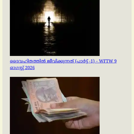
ദൈവഹിതത്തിൽ ജീവിക്കുന്നത് (പാർട്ട് -1) – WFTW 9
ഓഗസ്റ്റ് 2026