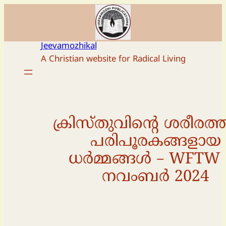
Skip
to
content
Jeevamozhikal
A Christian website for Radical Living
ക്രിസ്തുവിൻ്റെ ശരീരത്
പരിപൂരകങ്ങളായ
ധർമ്മങ്ങൾ – WFTW 
നവംബർ 2024