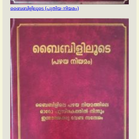
ബൈബിളിലൂടെ (പുതിയ നിയമം)