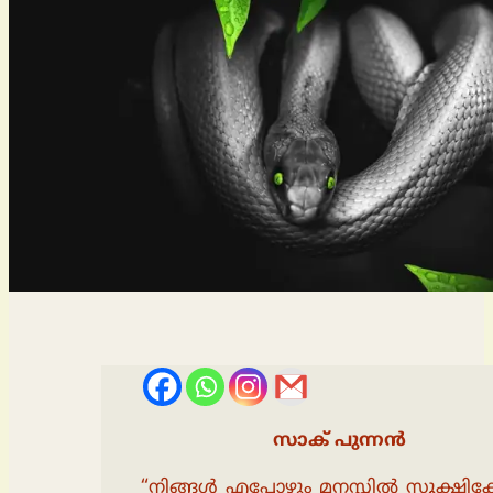
സാക് പുന്നന്‍
“നിങ്ങൾ എപ്പോഴും മനസ്സിൽ സൂക്ഷിക്