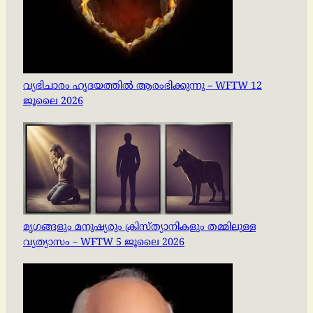
വ്യഭിചാരം ഹൃദയത്തിൽ ആരംഭിക്കുന്നു – WFTW 12
ജൂലൈ 2026
മൃഗങ്ങളും മനുഷ്യരും ക്രിസ്ത്യാനികളും തമ്മിലുള്ള
വ്യത്യാസം – WFTW 5 ജൂലൈ 2026