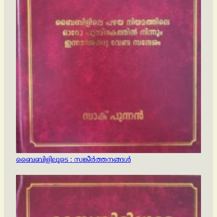
ബൈബിളിലൂടെ : സങ്കീര്‍ത്തനങ്ങള്‍