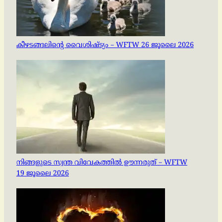
കീഴടങ്ങലിന്റെ വൈശിഷ്ട്യം – WFTW 26 ജൂലൈ 2026
നിങ്ങളുടെ സ്വന്ത വിവേകത്തിൽ ഊന്നരുത് – WFTW
19 ജൂലൈ 2026