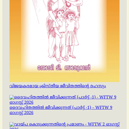
വിജയകരമായ ക്രിസ്തീയ ജീവിതത്തിന്റെ രഹസ്യം
ദൈവഹിതത്തിൽ ജീവിക്കുന്നത് (പാർട്ട് -1) – WFTW 9
ഓഗസ്റ്റ് 2026