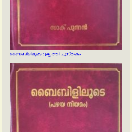
ബൈബിളിലൂടെ : ഉല്പത്തി പുസ്തകം