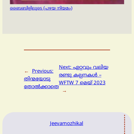
ബൈബിളിലൂടെ (പഴയ നിയമം)
Next:
ഏറ്റവും വലിയ
←
Previous:
രണ്ടു കല്പനകൾ –
തിന്മയോടു
WFTW 7 മെയ് 2023
തോൽക്കാതെ
→
Jeevamozhikal