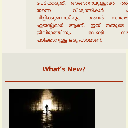
പേടിക്കരുത്. അങ്ങനെയുള്ളവർ, തങ
തന്നെ വിശ്വാസികൾ എന
വിളിക്കുന്നെങ്കിലും, അവർ സാത്താ
ഏജൻ്റുമാർ ആണ്. ഇത് നമ്മുടെ 
ജീവിതത്തിനും വേണ്ടി നമു
പഠിക്കാനുള്ള ഒരു പാഠമാണ്.
What’s New?