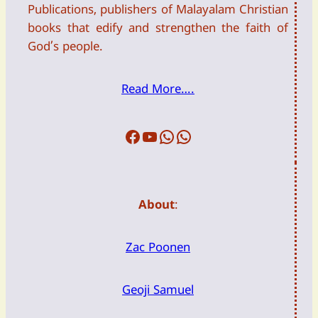
Publications, publishers of Malayalam Christian
books that edify and strengthen the faith of
God’s people.
Read More….
Facebook
Youtube
WFTW
DailyDevotion
About
:
Zac Poonen
Geoji Samuel