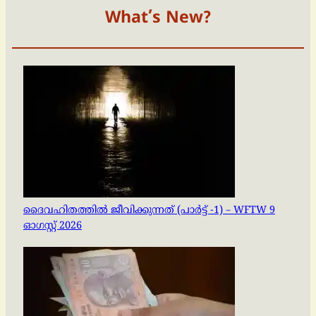
What’s New?
ദൈവഹിതത്തിൽ ജീവിക്കുന്നത് (പാർട്ട് -1) – WFTW 9
ഓഗസ്റ്റ് 2026