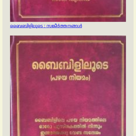
ബൈബിളിലൂടെ : സങ്കീര്‍ത്തനങ്ങള്‍