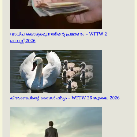
വായ്പ കൊടുക്കുന്നതിന്റെ പ്രമാണം – WFTW 2
ഓഗസ്റ്റ് 2026
കീഴടങ്ങലിന്റെ വൈശിഷ്ട്യം – WFTW 26 ജൂലൈ 2026