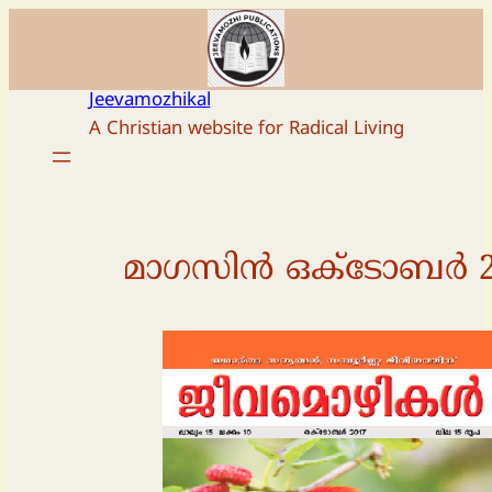
Skip
to
content
Jeevamozhikal
A Christian website for Radical Living
മാഗസിന്‍ ഒക്ടോബർ 2