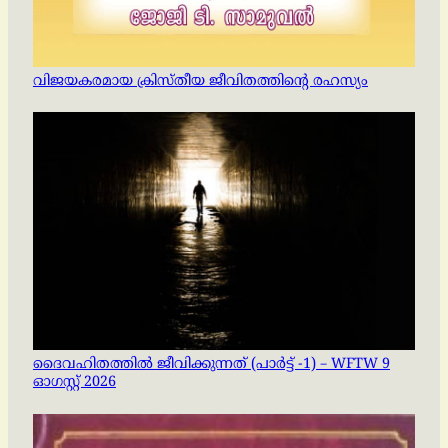
വിജയകരമായ ക്രിസ്തീയ ജീവിതത്തിന്റെ രഹസ്യം
ദൈവഹിതത്തിൽ ജീവിക്കുന്നത് (പാർട്ട് -1) – WFTW 9
ഓഗസ്റ്റ് 2026