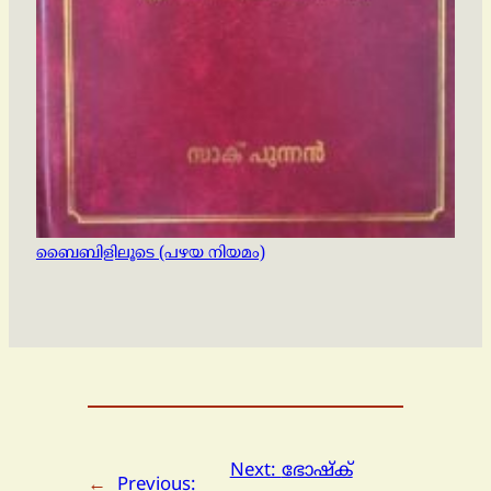
ബൈബിളിലൂടെ (പഴയ നിയമം)
Next:
ഭോഷ്‌ക്
←
Previous: